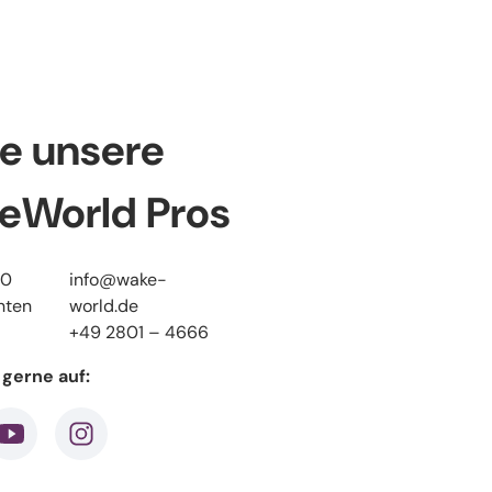
e unsere
eWorld Pros
10
info@wake-
nten
world.de
+49 2801 – 4666
 gerne auf:
k
youtube
instagram