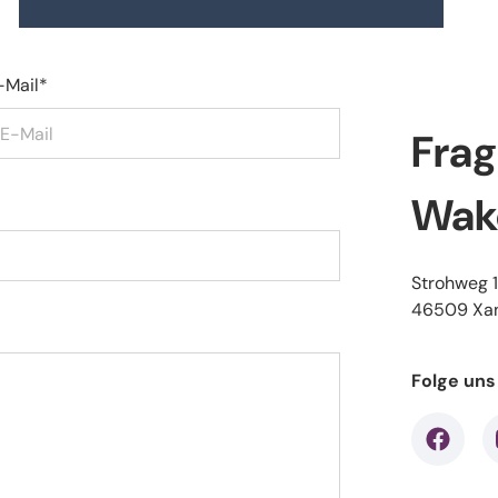
-Mail
*
Frag
Wak
Strohweg 
46509 Xa
Folge uns
faceboo